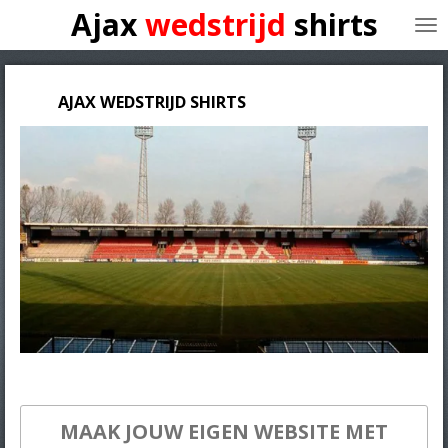
Ajax
wedstrijd
shirts
Ga
direct
naar
de
hoofdinhoud
AJAX
AJAX
WEDSTRIJD SHIRTS
MAAK JOUW EIGEN WEBSITE MET